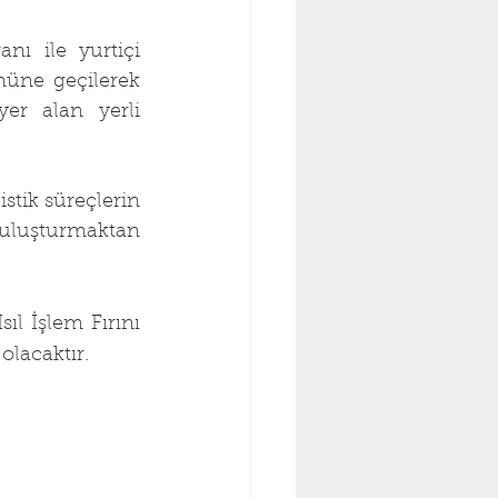
ı ile yurtiçi 
nüne geçilerek 
er alan yerli 
tik süreçlerin 
uluşturmaktan 
l İşlem Fırını 
olacaktır.