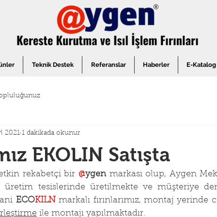
ünler
Teknik Destek
Referanslar
Haberler
E-Katalog
opluluğunuz
yl 2021
1 dakikada okunur
ız EKOLIN Satışta
etkin rekabetçi bir 
@
ygen
 markası olup, Aygen Meka
i. üretim tesislerinde üretilmekte ve müşteriye de
ani 
ECO
KILN
 markalı fırınlarımız, montaj yerinde ci
rleştirme
 ile montajı yapılmaktadır.