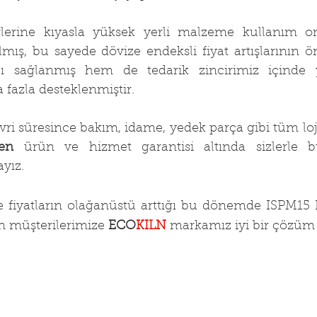
lerine kıyasla yüksek yerli malzeme kullanım oran
lmış, bu sayede dövize endeksli fiyat artışlarının ö
ı sağlanmış hem de tedarik zincirimiz içinde y
fazla desteklenmiştir.
vri süresince bakım, idame, yedek parça gibi tüm lojis
en
 ürün ve hizmet garantisi altında sizlerle b
yız.
e fiyatların olağanüstü arttığı bu dönemde ISPM15 Isı
 müşterilerimize 
ECO
KILN
 markamız iyi bir çözüm 