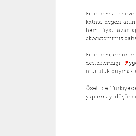
Fırınımızda benzer
katma değeri artırı
hem fiyat avantaj
ekosistemimiz daha 
Fırınımızı, ömür de
desteklendiği 
@
yg
mutluluk duymakta
Özellikle Türkiye'd
yaptırmayı düşünen