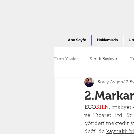
Ana Sayfa
Hakkımızda
Ür
Tüm Yazılar
Şimdi Başlayın
T
Koray Aygen
12 E
2.Markam
ECO
KILN
, maliyet 
ve Ticaret Ltd. Şt
gönderilmektedir y
değil de 
kaynaklı bi